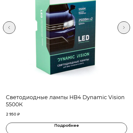
on
Светодиодные лампы НB4 Dynamic Vision
С
5500К
6
2 950
₽
5 
Подробнее