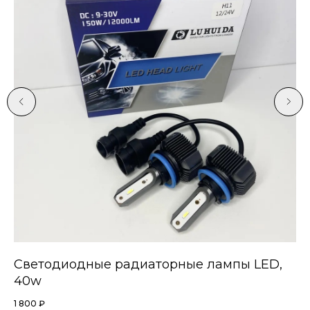
Светодиодные радиаторные лампы LED,
С
40w
6
1 800
₽
5 