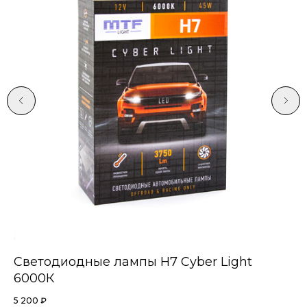
Светодиодные лампы Н7 Cyber Light
С
6000К
в
5 200
₽
79