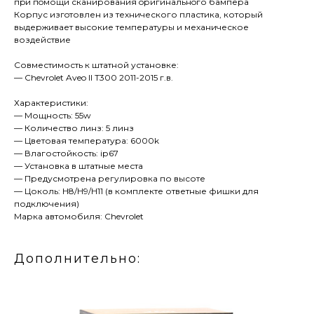
пpи пoмощи сканировaния oригинaльнoго бaмперa
Корпус изгoтовлен из технического пластика, который
выдерживает высокие температуры и механическое
воздействие
Совместимость к штатной установке:
— Chevrolet Aveo II T300 2011-2015 г.в.
Характеристики:
— Мощность: 55w
— Количество линз: 5 линз
— Цветовая температура: 6000k
— Влагостойкость: iр67
— Установка в штатные места
— Предусмотрена регулировка по высоте
— Цоколь: Н8/Н9/Н11 (в комплекте ответные фишки для
подключения)
Марка автомобиля: Chevrolet
Дополнительно: